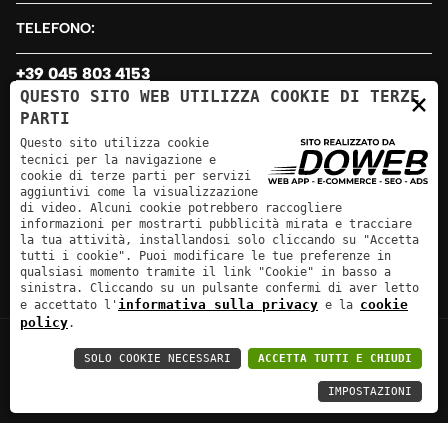
TELEFONO:
+39 045 803 4153
×
QUESTO SITO WEB UTILIZZA COOKIE DI TERZE
PARTI
EMAIL:
Questo sito utilizza cookie
tecnici per la navigazione e
info@sirv.it
cookie di terze parti per servizi
aggiuntivi come la visualizzazione
INDIRIZZO:
di video. Alcuni cookie potrebbero raccogliere
informazioni per mostrarti pubblicità mirata e tracciare
la tua attività, installandosi solo cliccando su "Accetta
Via Basso Acquar, 75 - 37135 Verona
tutti i cookie". Puoi modificare le tue preferenze in
qualsiasi momento tramite il link "Cookie" in basso a
sinistra. Cliccando su un pulsante confermi di aver letto
informativa sulla privacy
cookie
e accettato l'
e la
policy
.
Sirv Bagno Elite srl
SOLO COOKIE NECESSARI
P.Iva: 03178650234
ACCETTA TUTTI E CHIUDI
IMPOSTAZIONI
Rea: VR314874
Cap.Soc.: 11500€
Informativa sulla privacy
Cookie policy