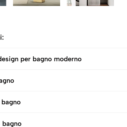
i:
 design per bagno moderno
bagno
 bagno
 bagno