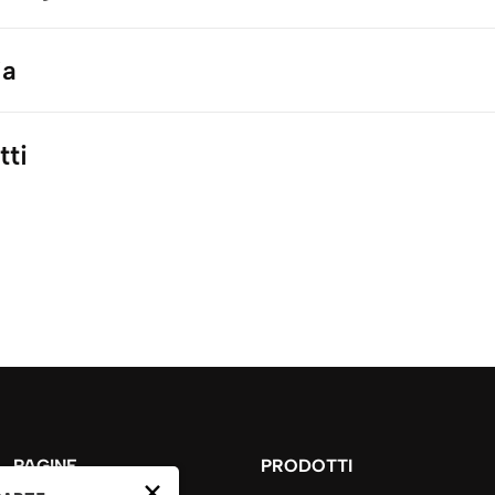
ia
tti
PAGINE
PRODOTTI
×