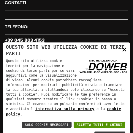
CONTATTI
TELEFONO:
+39 045 803 4153
×
QUESTO SITO WEB UTILIZZA COOKIE DI TERZE
PARTI
EMAIL:
Questo sito utilizza cookie
tecnici per la navigazione e
info@sirv.it
cookie di terze parti per servizi
aggiuntivi come la visualizzazione
di video. Alcuni cookie potrebbero raccogliere
INDIRIZZO:
informazioni per mostrarti pubblicità mirata e tracciare
la tua attività, installandosi solo cliccando su "Accetta
Via Basso Acquar, 75 - 37135 Verona
tutti i cookie". Puoi modificare le tue preferenze in
qualsiasi momento tramite il link "Cookie" in basso a
sinistra. Cliccando su un pulsante confermi di aver letto
informativa sulla privacy
cookie
e accettato l'
e la
policy
.
SOLO COOKIE NECESSARI
ACCETTA TUTTI E CHIUDI
Sirv Bagno Elite srl
P.Iva: 03178650234