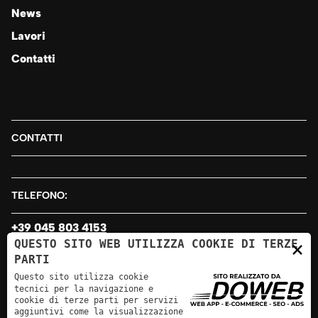
News
Lavori
Contatti
CONTATTI
TELEFONO:
+39 045 803 4153
×
QUESTO SITO WEB UTILIZZA COOKIE DI TERZE
PARTI
EMAIL:
Questo sito utilizza cookie
tecnici per la navigazione e
info@sirv.it
cookie di terze parti per servizi
aggiuntivi come la visualizzazione