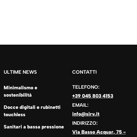
ULTIME NEWS
CONTATTI
TELEFONO:
Minimalismo e
sostenibilità
+39 045 803 4153
EMAIL:
Docce digitali e rubinetti
info@sirv.it
touchless
INDIRIZZO:
Sanitari a bassa pressione
Via Basso Acquar, 75 -