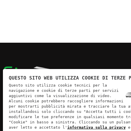
QUESTO SITO WEB UTILIZZA COOKIE DI TERZE 
Questo sito utilizza cookie tecnici per la
navigazione e cookie di terze parti per servizi
SIRV Bagno Elite, fondata nel 1968, è un'azienda veronese
aggiuntivi come la visualizzazione di video.
specializzata in arredi bagno di alta qualità, con 40 bagni
Alcuni cookie potrebbero raccogliere informazioni
per mostrarti pubblicità mirata e tracciare la tua a
arredati in esposizione e consulenze personalizzate per
installandosi solo cliccando su "Accetta tutti i coo
soluzioni estetiche e funzionali.
modificare le tue preferenze in qualsiasi momento tr
"Cookie" in basso a sinistra. Cliccando su un pulsan
aver letto e accettato l'
informativa sulla privacy
e