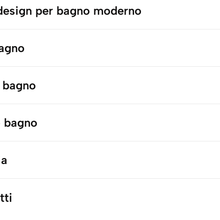
 design per bagno moderno
bagno
 bagno
 bagno
ia
tti