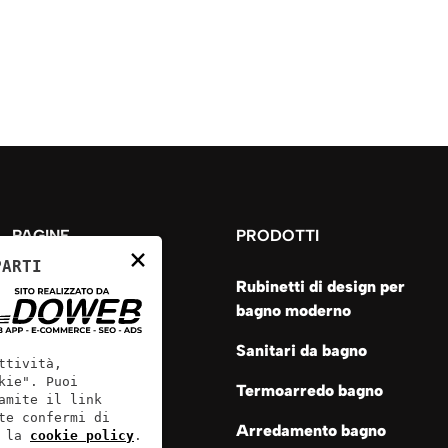
PAGINE
PRODOTTI
×
PARTI
Home
Rubinetti di design per
bagno moderno
Azienda
Prodotti
Sanitari da bagno
ttività,
News
kie". Puoi
Termoarredo bagno
amite il link
Lavori
te confermi di
Arredamento bagno
 la
cookie policy
.
Contatti